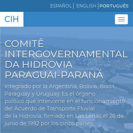
Skip
ESPAÑOL
ENGLISH
PORTUGUÊS
to
CIH
main
Tog
content
navi
COMITÊ
INTERGOVERNAMENTAL
DA HIDROVIA
PARAGUAI-PARANÁ
Integrado por la Argentina, Bolivia, Brasil,
Paraguay y Uruguay. Es el órgano
político que interviene en el funcionamiento
del Acuerdo de Transporte Fluvial
de la Hidrovía, firmado en Las Leñas el 26 de
junio de 1992 por los cinco paises.