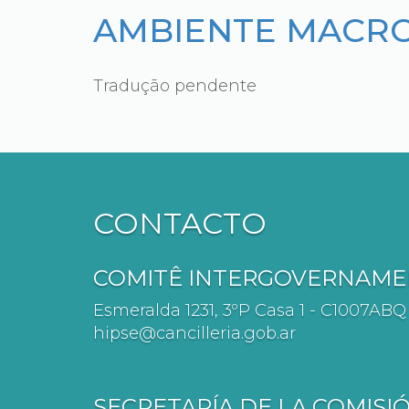
AMBIENTE MACR
Tradução pendente
CONTACTO
COMITÊ INTERGOVERNAMEN
Esmeralda 1231, 3ºP Casa 1 - C1007AB
hipse@cancilleria.gob.ar
SECRETARÍA DE LA COMISI