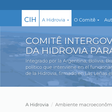
Skip
to
main
CIH
A Hidrovia
O Comitê
Aut
content
COMITÊ INTERGO
DA HIDROVIA PA
Integrado por la Argentina, Bolivia, B
político que interviene en el funcion
de la Hidrovía, firmado en Las Leñas el
A Hidrovia
Ambiente macroeconôm