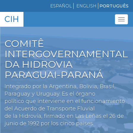
Skip
ESPAÑOL
ENGLISH
PORTUGUÊS
to
CIH
main
Tog
content
navi
COMITÊ
INTERGOVERNAMENTAL
DA HIDROVIA
PARAGUAI-PARANÁ
Integrado por la Argentina, Bolivia, Brasil,
Paraguay y Uruguay. Es el órgano
político que interviene en el funcionamiento
del Acuerdo de Transporte Fluvial
de la Hidrovía, firmado en Las Leñas el 26 de
junio de 1992 por los cinco paises.